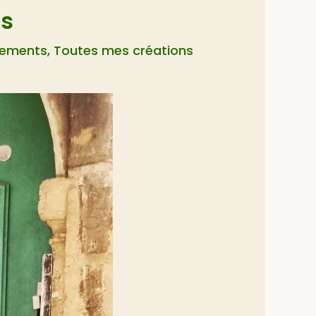
és
tements
,
Toutes mes créations