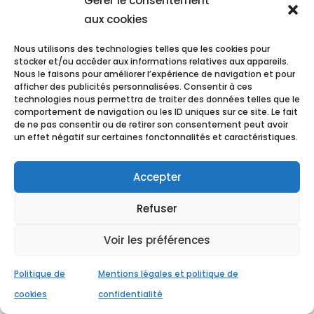
Gérer le consentement
livraison, le livreur laissera un avis de
aux cookies
passage dans la boîte aux lettres, qui
Nous utilisons des technologies telles que les cookies pour
permettra de retirer le colis aux lieu et
stocker et/ou accéder aux informations relatives aux appareils.
Nous le faisons pour améliorer l’expérience de navigation et pour
délai indiqués.
afficher des publicités personnalisées. Consentir à ces
technologies nous permettra de traiter des données telles que le
comportement de navigation ou les ID uniques sur ce site. Le fait
de ne pas consentir ou de retirer son consentement peut avoir
Si au moment de la livraison, l’emballage
un effet négatif sur certaines fonctonnalités et caractéristiques.
d’origine est abîmé, déchiré, ouvert,
l’acheteur doit alors vérifier l’état des
Accepter
articles. S’ils ont été endommagés,
Refuser
l’acheteur doit impérativement refuser le
Voir les préférences
colis et noter une réserve sur le
bordereau de livraison (colis refusé car
Politique de
Mentions légales et politique de
cookies
confidentialité
ouvert ou endommagé).