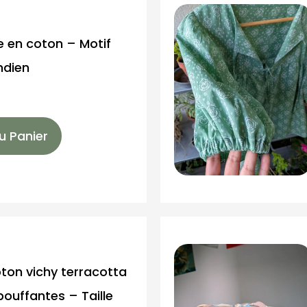
e en coton – Motif
ndien
u Panier
ton vichy terracotta
ouffantes – Taille