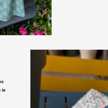
es
 le