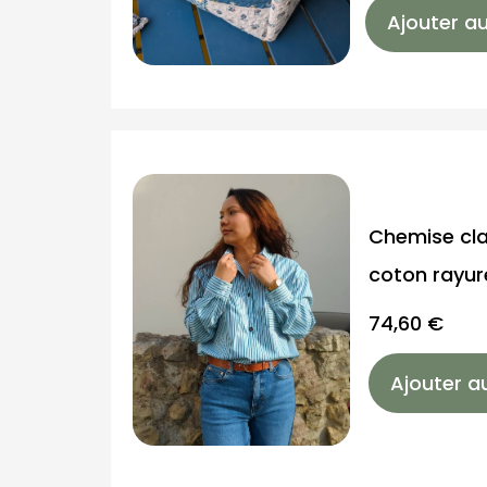
Ajouter au
Chemise cla
coton rayur
74,60
€
Ajouter a