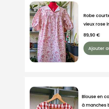
Robe court
vieux rose i
89,90
€
Ajouter a
Blouse en co
à manches b