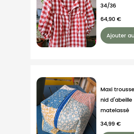
34/36
64,90
€
Ajouter au
Maxi trousse
nid d'abeill
matelassé
34,99
€