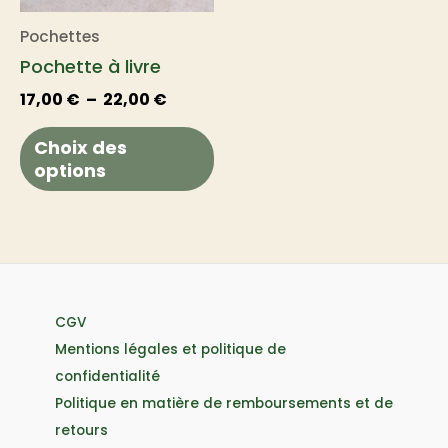
Les
Pochettes
options
Pochette à livre
peuvent
être
17,00
€
–
22,00
€
choisies
Choix des
sur
options
la
page
du
produit
CGV
Mentions légales et politique de
confidentialité
Politique en matière de remboursements et de
retours