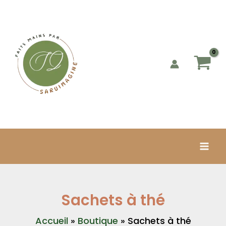
Aller
au
contenu
Sachets à thé
Accueil
»
Boutique
»
Sachets à thé