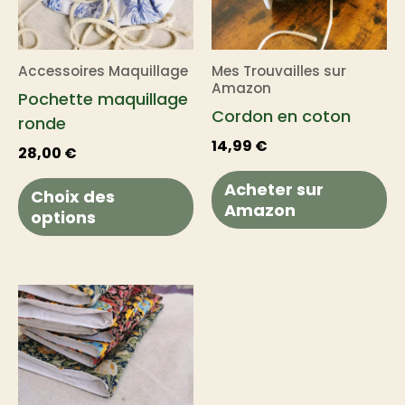
plusieurs
variations.
Les
Accessoires Maquillage
Mes Trouvailles sur
options
Amazon
Pochette maquillage
peuvent
Cordon en coton
ronde
être
14,99
€
choisies
28,00
€
sur
Acheter sur
Choix des
la
Amazon
options
page
du
produit
Plage
Ce
de
produit
prix :
a
17,00 €
plusieurs
à
22,00 €
variations.